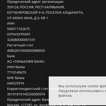
Юридический адрес организации
359124, РОССИЯ, РЕСП КАЛМЫКИЯ,
КЕТЧЕНЕРОВСКИЙ Р-Н, ПОСЕЛОК АЛЦЫНХУТА,
УЛ АЮКИ ХАНА, Д 6, КВ 1
ИНН
500517162675
ОГРН/ОГРНИП
324080000001531
Расчетный счет
40802810500005888050
Банк
АО «ТИНЬКОФФ БАНК»
ИНН банка
7710140679
БИК банка
044525974
Мы используем cookie-фа
Корреспондентский счет банка
Продолжая использовать э
30101810145250000974
файлов.
Юридический адрес банка
Москва, 127287, ул. Хуторская 2-я, д. 38А, стр. 26