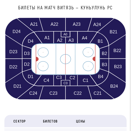
БИЛЕТЫ НА МАТЧ ВИТЯЗЬ — КУНЬУЛУНЬ РС
A21
A23
A22
A24
D24
B21
A0
A1
A4
A3
A2
D4
B1
B22
D23
D3
B2
D2
B3
B23
D22
D1
B4
C3
C2
C4
C1
C0
D21
B24
C23
C21
C24
C22
СЕКТОР
БИЛЕТОВ
ЦЕНЫ