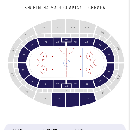
БИЛЕТЫ НА МАТЧ СПАРТАК — СИБИРЬ
A22
A23
A24
A21
B21
D24
A0
A4
A3
A1
A2
B1
D4
B22
D23
D3
B2
D2
B3
D22
B23
B2
D1
B4
C2
C3
C4
C1
C0
D21
VIP
B24
C24
C21
C23
C22