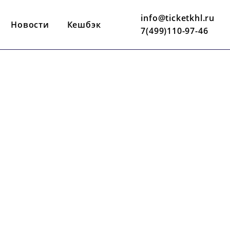
info@ticketkhl.ru
Новости
Кешбэк
7(499)110-97-46
28 МАРТА
19:00 ПО МСК
МЕГАСПОРТ
ИВ