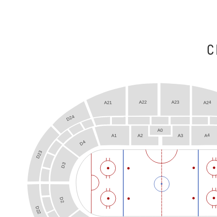
С
A22
A23
A24
A21
D24
A0
A4
A3
A1
A2
D4
D23
D3
D2
D22