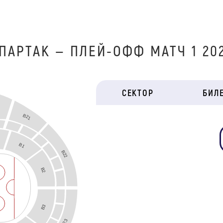
ПАРТАК — ПЛЕЙ-ОФФ МАТЧ 1 20
СЕКТОР
БИЛ
B21
B1
B22
B2
B3
B23