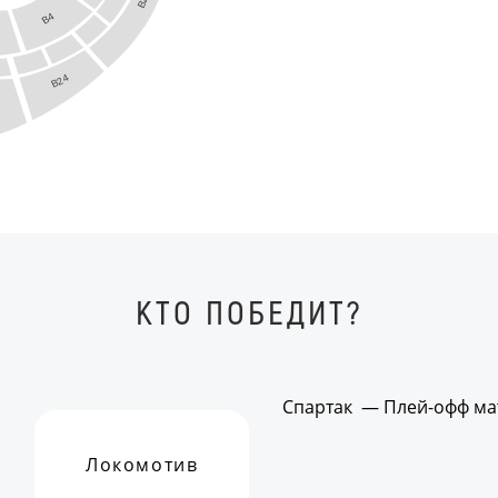
B2
B4
B24
КТО ПОБЕДИТ?
Спартак — Плей-офф ма
Локомотив