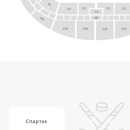
D1
C2
C3
C4
C1
C0
D21
VIP
C24
C21
C23
C22
Спартак