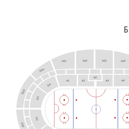
Б
A22
A23
A24
A21
D24
A0
A4
A3
A1
A2
D4
D23
D3
D2
D22