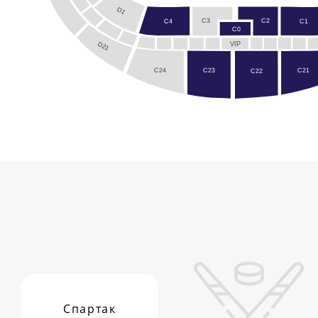
D1
C2
C3
C4
C1
C0
D21
VIP
C24
C21
C23
C22
Спартак