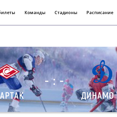
билеты
Команды
Стадионы
Расписание
- : -
АРТАК
ДИНАМО