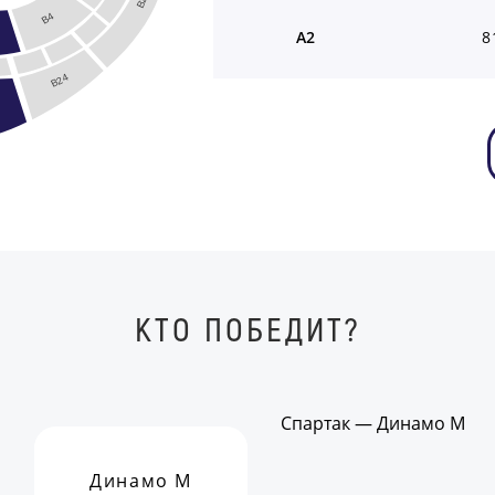
B2
B4
A2
8
B24
КТО ПОБЕДИТ?
Спартак — Динамо М
Динамо М