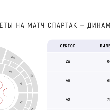
ЕТЫ НА МАТЧ СПАРТАК — ДИНА
СЕКТОР
БИЛ
B21
C0
5
B1
B22
A0
6
B2
A3
7
B3
B23