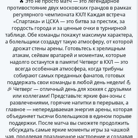
🔥 Это не просто матч — это легендарное
противостояние двух московских грандов в рамках
регулярного чемпионата КХЛ! Каждая встреча
«Спартака» и ЦСКА — это битва за престиж, за
гордость города и за ценные очки в турнирной
таблице. Обе команды покажут максимум характера,
а болельщики создадут такую атмосферу, от которой
дрожат стены арены. Готовьтесь к зрелищным
атакам, сейвам вратарей и моментам, которые
надолго останутся в памяти! Четверг в КХЛ — это
всегда особенная атмосфера, когда трибуны
собирают самых преданных фанатов, готовых
поддержать свои команды в любой день недели! 💪
🎉 Четверг — отличный день для хоккея с друзьями
или коллегами! Представьте: яркие фан-зоны с
развлечениями, горячие напитки в перерывах, а
главное — непередаваемая энергия арены, которая
объединяет тысячи болельщиков в едином порыве
поддержки. После матча вы сможете продолжить
обсуждать самые яркие моменты игры за чашкой
чая, продлевая праздничное настроение и создавая