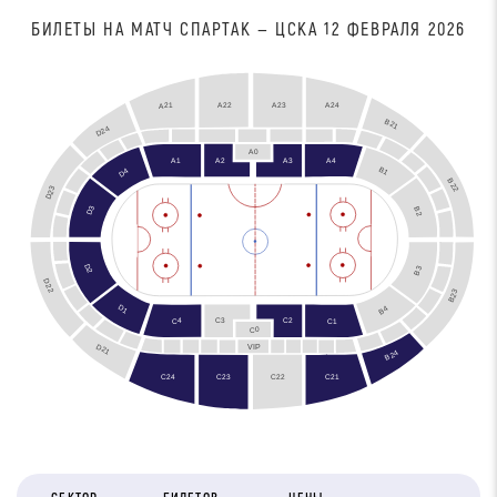
БИЛЕТЫ НА МАТЧ СПАРТАК — ЦСКА 12 ФЕВРАЛЯ 2026
A22
A23
A24
A21
B21
D24
A0
A4
A3
A1
A2
B1
D4
B22
D23
D3
B2
D2
B3
D22
B23
B2
D1
B4
C2
C3
C4
C1
C0
D21
VIP
B24
C24
C21
C23
C22