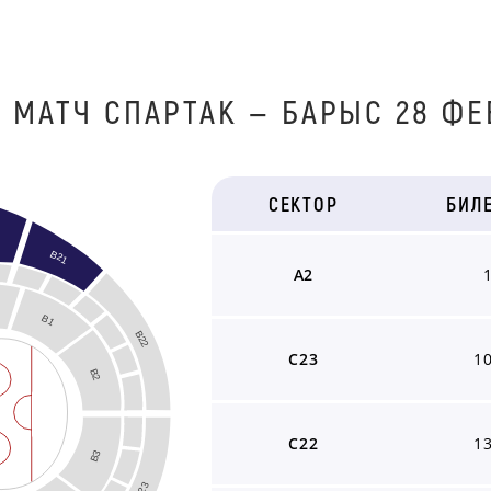
 МАТЧ СПАРТАК — БАРЫС 28 ФЕ
СЕКТОР
БИЛ
B21
A2
B1
B22
C23
1
B2
C22
1
B3
B23