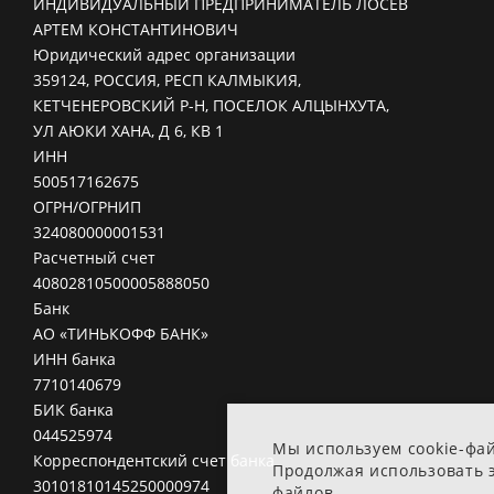
ИНДИВИДУАЛЬНЫЙ ПРЕДПРИНИМАТЕЛЬ ЛОСЕВ
АРТЕМ КОНСТАНТИНОВИЧ
Юридический адрес организации
359124, РОССИЯ, РЕСП КАЛМЫКИЯ,
КЕТЧЕНЕРОВСКИЙ Р-Н, ПОСЕЛОК АЛЦЫНХУТА,
УЛ АЮКИ ХАНА, Д 6, КВ 1
ИНН
500517162675
ОГРН/ОГРНИП
324080000001531
Расчетный счет
40802810500005888050
Банк
АО «ТИНЬКОФФ БАНК»
ИНН банка
7710140679
БИК банка
044525974
Мы используем cookie-фа
Корреспондентский счет банка
Продолжая использовать э
30101810145250000974
файлов.