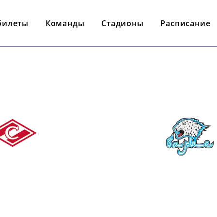
билеты
Команды
Стадионы
Расписание
- : -
АРТАК
БАРЫС