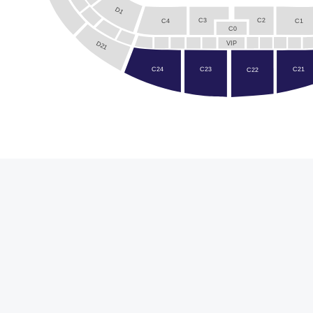
D1
C2
C3
C4
C1
C0
D21
VIP
C24
C21
C23
C22