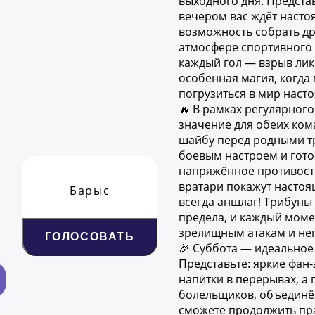
выходного дня. Представ
вечером вас ждёт насто
возможность собрать др
атмосфере спортивного а
каждый гол — взрыв лик
особенная магия, когда
погрузиться в мир наст
🔥 В рамках регулярног
значение для обеих кома
шайбу перед родными тр
боевым настроем и гото
напряжённое противосто
вратари покажут настоя
Барыс
всегда аншлаг! Трибуны
предела, и каждый момен
зрелищным атакам и неп
ГОЛОСОВАТЬ
🎉 Суббота — идеальное 
Представьте: яркие фан-
напитки в перерывах, а
болельщиков, объединён
сможете продолжить пр