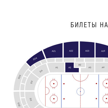
БИЛЕТЫ НА
A22
A23
A24
A21
D24
A0
A4
A3
A1
A2
D4
D23
D3
D2
D22