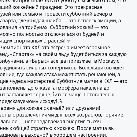
ьте: вы просыпаетесь в субботу с мыслью о том, что
ящий хоккейный праздник! Это прекрасная
узей или семью и провести субботний вечер в
зарта, где каждая шайба — это всплеск эмоций, а
ования на трибунах! Субботний хоккей — это
 можно полностью отключиться от будней и
оящих спортивных страстей! ✨
о чемпионата КХЛ эта встреча имеет огромное
нд. «Спартак» на своём льду будет биться за каждую
ибунами, а «Барыс» всегда приезжает в Москву с
в удивлять сильных соперников. Болельщиков ждёт
яние, где каждая атака может стать решающей, а
щие чудеса мастерства! Субботние матчи в КХЛ — это
 заполнены до отказа, атмосфера накалена до
т заставляет сердце биться чаще. Готовьтесь к
редсказуемому исходу! 💪
время для хоккея с семьёй или друзьями!
зоны с развлечениями для всех возрастов, горячие
 главное — непередаваемая энергия тысяч
ных общей страстью к хоккею. После матча вы
аздновать выходной в хорошем настроении,