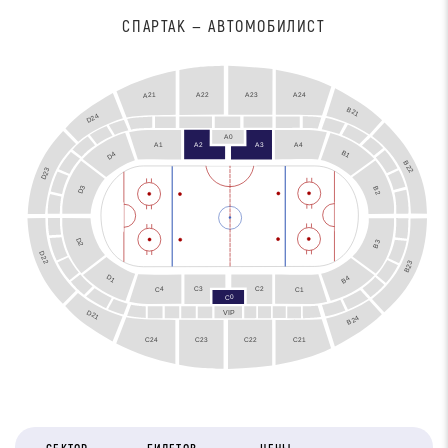
СПАРТАК — АВТОМОБИЛИСТ
A22
A23
A24
A21
B21
D24
A0
A4
A3
A1
A2
B1
D4
B22
D23
D3
B2
D2
B3
D22
B23
B2
D1
B4
C2
C3
C4
C1
C0
D21
VIP
B24
C24
C21
C23
C22