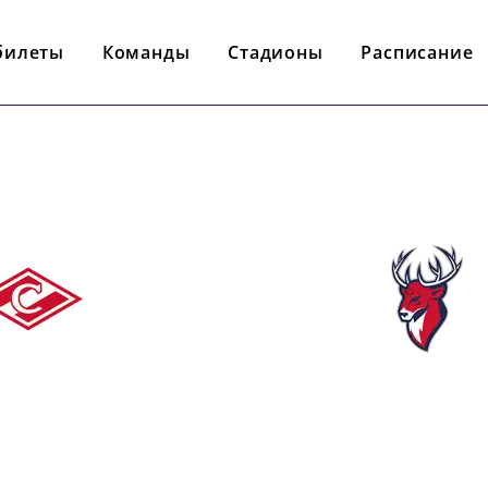
билеты
Команды
Стадионы
Расписание
- : -
АРТАК
ТОРПЕД