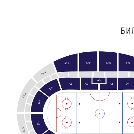
БИ
A22
A23
A24
A21
D24
A0
A4
A3
A1
A2
D4
D23
D3
D2
D22