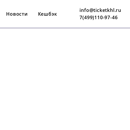
info@ticketkhl.ru
Новости
Кешбэк
7(499)110-97-46
29 ЯНВАРЯ
19:30 ПО МСК
МЕГАСПОРТ
О