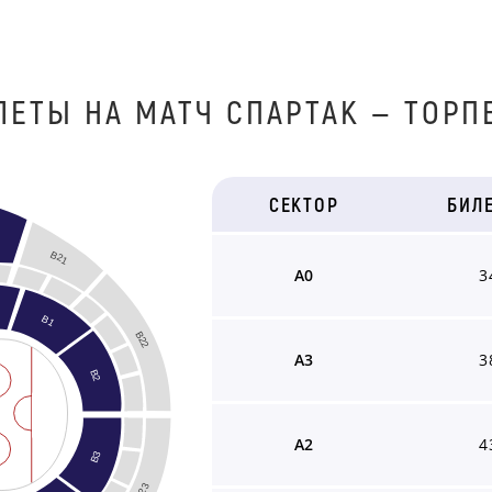
ЛЕТЫ НА МАТЧ СПАРТАК — ТОРП
СЕКТОР
БИЛ
B21
A0
3
B1
B22
A3
3
B2
A2
4
B3
B23