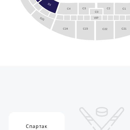
D1
C2
C3
C4
C1
C0
D21
VIP
C24
C21
C23
C22
Спартак