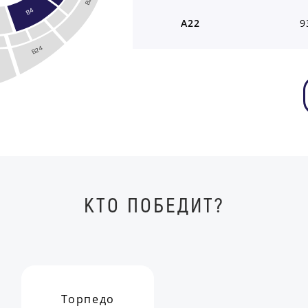
B2
B4
A22
9
B24
КТО ПОБЕДИТ?
Торпедо