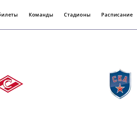
билеты
Команды
Стадионы
Расписание
- : -
АРТАК
СКА