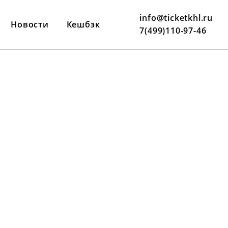
info@ticketkhl.ru
Новости
Кешбэк
7(499)110-97-46
12 ЯНВАРЯ
19:30 ПО МСК
МЕГАСПОРТ