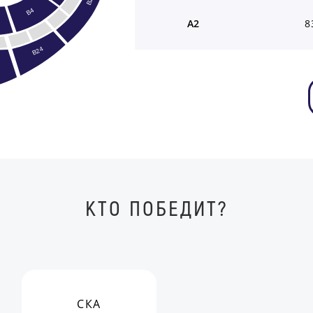
B2
B4
A2
8
B24
КТО ПОБЕДИТ?
СКА