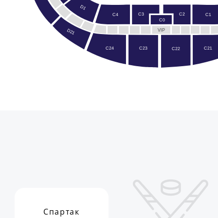
D1
C2
C3
C4
C1
C0
D21
VIP
C24
C21
C23
C22
Спартак