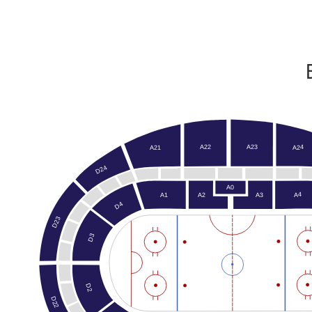
A22
A23
A24
A21
D24
A0
A4
A3
A1
A2
D4
D23
D3
D2
D22