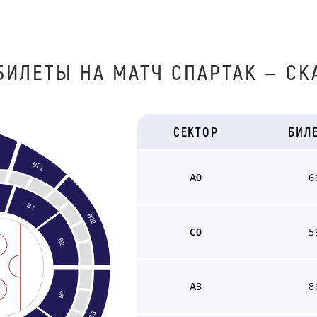
БИЛЕТЫ НА МАТЧ СПАРТАК — СК
СЕКТОР
БИЛ
B21
A0
6
B1
B22
C0
5
B2
A3
8
B3
B23