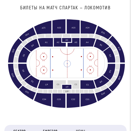
БИЛЕТЫ НА МАТЧ СПАРТАК — ЛОКОМОТИВ
A22
A23
A24
A21
B21
D24
A0
A4
A3
A1
A2
B1
D4
B22
D23
D3
B2
D2
B3
D22
B23
B2
D1
B4
C2
C3
C4
C1
C0
D21
VIP
B24
C24
C21
C23
C22