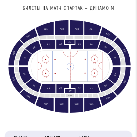
БИЛЕТЫ НА МАТЧ СПАРТАК — ДИНАМО М
A22
A23
A24
A21
B21
D24
A0
A4
A3
A1
A2
B1
D4
B22
D23
D3
B2
D2
B3
D22
B23
B2
D1
B4
C2
C3
C4
C1
C0
D21
VIP
B24
C24
C21
C23
C22