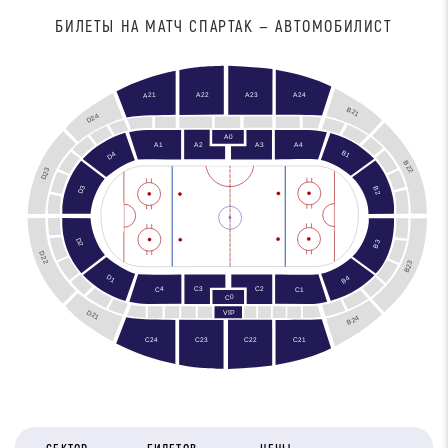
БИЛЕТЫ НА МАТЧ СПАРТАК — АВТОМОБИЛИСТ
A22
A23
A24
A21
B21
D24
A0
A4
A3
A1
A2
B1
D4
B22
D23
D3
B2
D2
B3
D22
B23
B2
D1
B4
C2
C3
C4
C1
C0
D21
VIP
B24
C24
C21
C23
C22