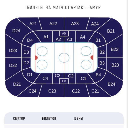
БИЛЕТЫ НА МАТЧ СПАРТАК — АМУР
A21
A23
A22
A24
D24
B21
A0
A1
A4
A3
A2
D4
B1
B22
D23
D3
B2
D2
B3
B23
D22
D1
B4
C3
C2
C4
C1
C0
D21
B24
C23
C21
C24
C22
СЕКТОР
БИЛЕТОВ
ЦЕНЫ