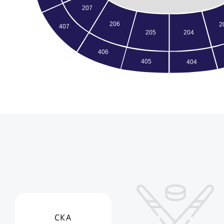
207
206
2
407
205
204
406
405
404
СКА