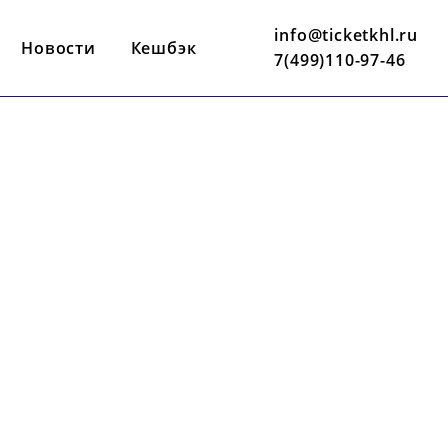
info@ticketkhl.ru
Новости
Кешбэк
7(499)110-97-46
19 ДЕКАБРЯ
19:30 ПО МСК
ЛД СКА (СПБ)