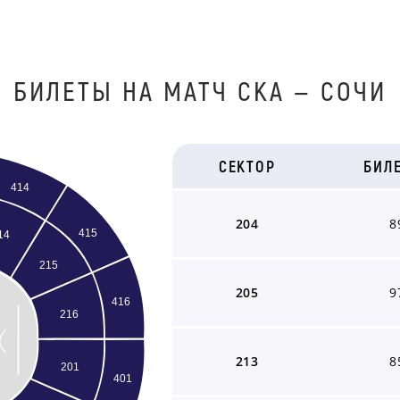
БИЛЕТЫ НА МАТЧ СКА — СОЧИ
СЕКТОР
БИЛ
414
204
8
415
14
215
205
9
416
216
213
8
201
401