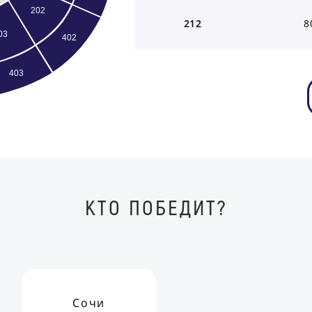
202
212
8
03
402
403
КТО ПОБЕДИТ?
Сочи