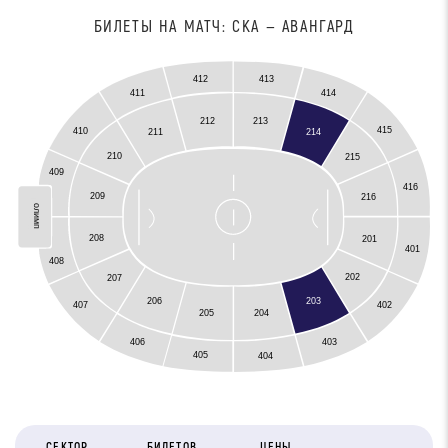
БИЛЕТЫ НА МАТЧ: СКА — АВАНГАРД
412
413
411
414
212
213
415
410
211
214
210
215
409
416
Олимп
209
216
олимп
208
201
401
408
202
207
206
203
407
402
205
204
406
403
405
404
СЕКТОР
БИЛЕТОВ
ЦЕНЫ