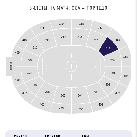
БИЛЕТЫ НА МАТЧ: СКА — ТОРПЕДО
412
413
411
414
212
213
415
410
211
214
210
215
409
416
Олимп
209
216
олимп
208
201
401
408
202
207
206
203
407
402
205
204
406
403
405
404
СЕКТОР
БИЛЕТОВ
ЦЕНЫ