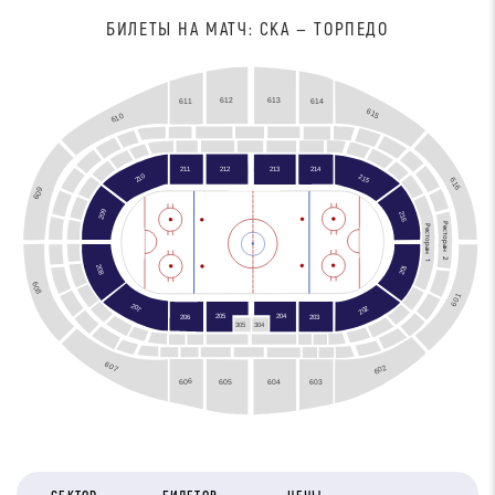
БИЛЕТЫ НА МАТЧ: СКА — ТОРПЕДО
612
613
614
611
615
610
214
213
211
212
210
215
616
609
209
216
Ресторан  2
Ресторан  1
201
208
608
601
B2
207
202
B2
204
205
206
203
304
305
607
602
606
603
605
604