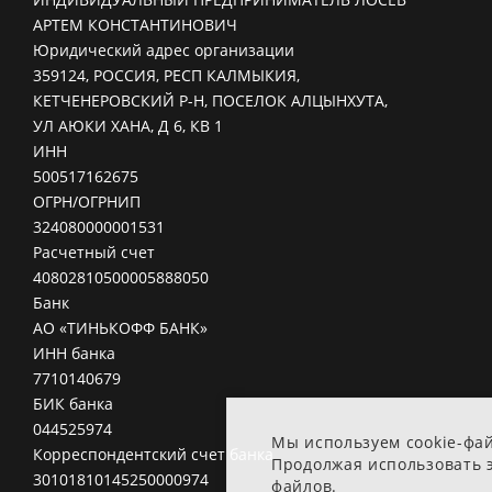
АРТЕМ КОНСТАНТИНОВИЧ
Юридический адрес организации
359124, РОССИЯ, РЕСП КАЛМЫКИЯ,
КЕТЧЕНЕРОВСКИЙ Р-Н, ПОСЕЛОК АЛЦЫНХУТА,
УЛ АЮКИ ХАНА, Д 6, КВ 1
ИНН
500517162675
ОГРН/ОГРНИП
324080000001531
Расчетный счет
40802810500005888050
Банк
АО «ТИНЬКОФФ БАНК»
ИНН банка
7710140679
БИК банка
044525974
Мы используем cookie-фа
Корреспондентский счет банка
Продолжая использовать э
30101810145250000974
файлов.