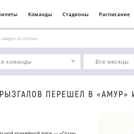
билеты
Команды
Стадионы
Расписание
 «Амур» из «Сочи»
се команды
Все месяцы
БРЫЗГАЛОВ ПЕРЕШЕЛ В «АМУР» 
льной хоккейной лиги — «Сочи»