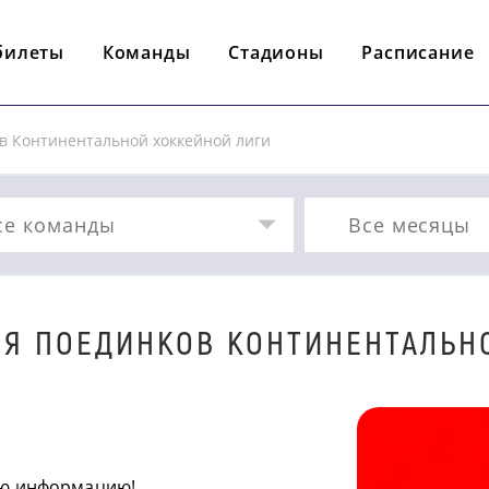
билеты
Команды
Стадионы
Расписание
в Континентальной хоккейной лиги
се команды
Все месяцы
Я ПОЕДИНКОВ КОНТИНЕНТАЛЬН
ую информацию!