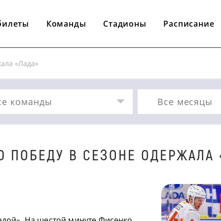
билеты
Команды
Стадионы
Расписание
жала «Лада»
се команды
Все месяцы
Ю ПОБЕДУ В СЕЗОНЕ ОДЕРЖАЛА 
адой». На шестой минуте Фисенко