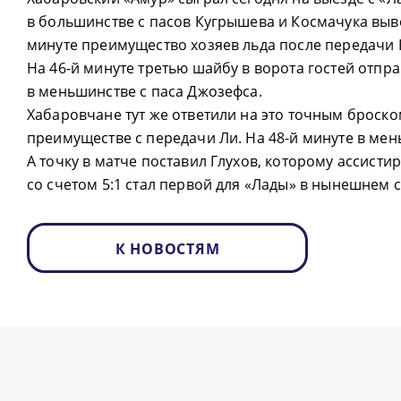
в большинстве с пасов Кугрышева и Космачука выве
минуте преимущество хозяев льда после передачи
На 46-й минуте третью шайбу в ворота гостей отпр
в меньшинстве с паса Джозефса.
Хабаровчане тут же ответили на это точным броск
преимуществе с передачи Ли. На 48-й минуте в ме
А точку в матче поставил Глухов, которому ассисти
со счетом 5:1 стал первой для «Лады» в нынешнем с
К НОВОСТЯМ