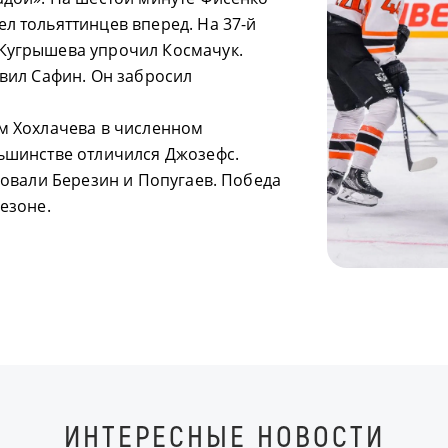
л тольяттинцев вперед. На 37-й
 Кугрышева упрочил Космачук.
авил Сафин. Он забросил
ом Хохлачева в численном
ньшинстве отличился Джозефс.
ровали Березин и Попугаев. Победа
езоне.
ИНТЕРЕСНЫЕ НОВОСТИ