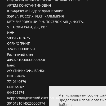
АРТЕМ КОНСТАНТИНОВИЧ
Юридический адрес организации
359124, РОССИЯ, РЕСП КАЛМЫКИЯ,
КЕТЧЕНЕРОВСКИЙ Р-Н, ПОСЕЛОК АЛЦЫНХУТА,
УЛ АЮКИ ХАНА, Д 6, КВ 1
ИНН
500517162675
ОГРН/ОГРНИП
324080000001531
Расчетный счет
40802810500005888050
Банк
АО «ТИНЬКОФФ БАНК»
ИНН банка
7710140679
БИК банка
044525974
Мы используем cookie-фа
Корреспондентский счет банка
Продолжая использовать э
30101810145250000974
файлов.