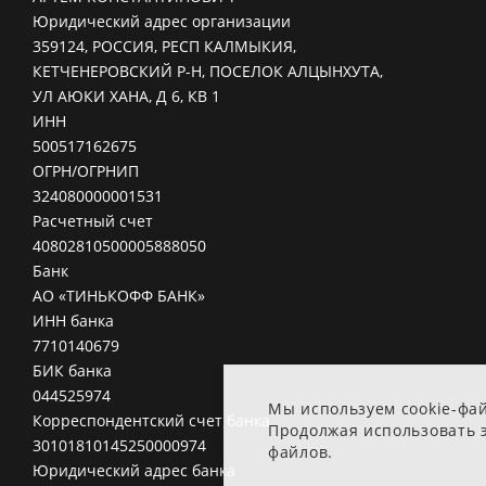
Юридический адрес организации
359124, РОССИЯ, РЕСП КАЛМЫКИЯ,
КЕТЧЕНЕРОВСКИЙ Р-Н, ПОСЕЛОК АЛЦЫНХУТА,
УЛ АЮКИ ХАНА, Д 6, КВ 1
ИНН
500517162675
ОГРН/ОГРНИП
324080000001531
Расчетный счет
40802810500005888050
Банк
АО «ТИНЬКОФФ БАНК»
ИНН банка
7710140679
БИК банка
044525974
Мы используем cookie-фа
Корреспондентский счет банка
Продолжая использовать э
30101810145250000974
файлов.
Юридический адрес банка