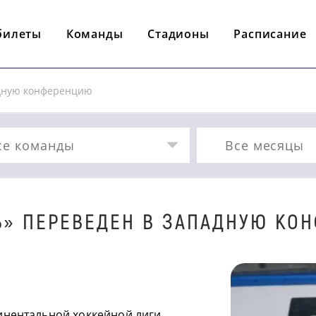
билеты
Команды
Стадионы
Расписание
адную конференцию
се команды
Все месяцы
Ь» ПЕРЕВЕДЕН В ЗАПАДНУЮ КО
инентальной хоккейной лиги