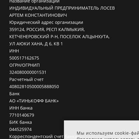
Название организации
ИНДИВИДУАЛЬНЫЙ ПРЕДПРИНИМАТЕЛЬ ЛОСЕВ
АРТЕМ КОНСТАНТИНОВИЧ
Юридический адрес организации
359124, РОССИЯ, РЕСП КАЛМЫКИЯ,
КЕТЧЕНЕРОВСКИЙ Р-Н, ПОСЕЛОК АЛЦЫНХУТА,
УЛ АЮКИ ХАНА, Д 6, КВ 1
ИНН
500517162675
ОГРН/ОГРНИП
324080000001531
Расчетный счет
40802810500005888050
Банк
АО «ТИНЬКОФФ БАНК»
ИНН банка
7710140679
БИК банка
044525974
Мы используем cookie-фа
Корреспондентский счет банка