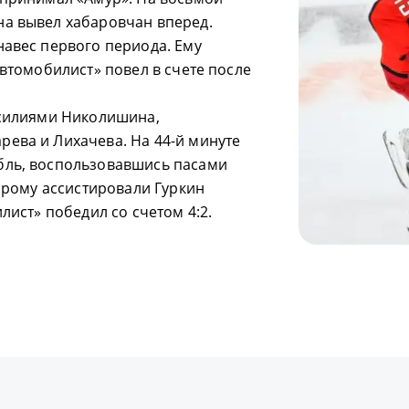
на вывел хабаровчан вперед.
навес первого периода. Ему
Автомобилист» повел в счете после
усилиями Николишина,
ева и Лихачева. На 44-й минуте
бль, воспользовавшись пасами
торому ассистировали Гуркин
лист» победил со счетом 4:2.