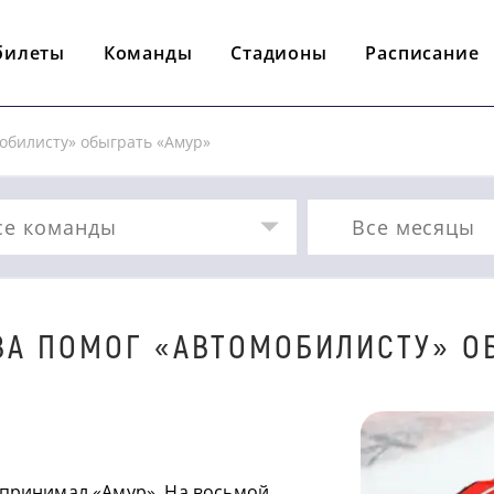
билеты
Команды
Стадионы
Расписание
обилисту» обыграть «Амур»
се команды
Все месяцы
А ПОМОГ «АВТОМОБИЛИСТУ» О
 принимал «Амур». На восьмой