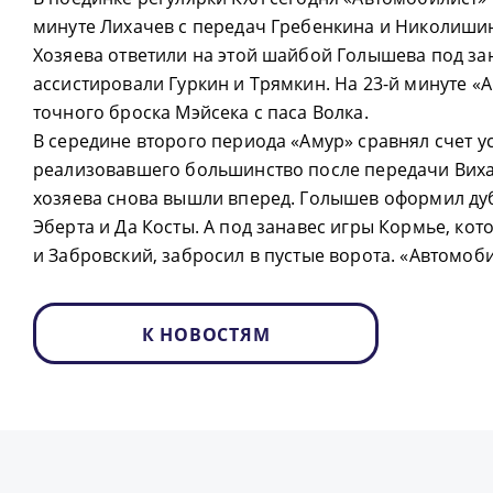
минуте Лихачев с передач Гребенкина и Николиши
Хозяева ответили на этой шайбой Голышева под за
ассистировали Гуркин и Трямкин. На 23-й минуте «
точного броска Мэйсека с паса Волка.
В середине второго периода «Амур» сравнял счет 
реализовавшего большинство после передачи Вихар
хозяева снова вышли вперед. Голышев оформил ду
Эберта и Да Косты. А под занавес игры Кормье, ко
и Забровский, забросил в пустые ворота. «Автомоби
К НОВОСТЯМ