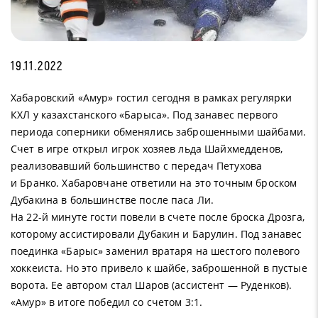
19.11.2022
Хабаровский «Амур» гостил сегодня в рамках регулярки
КХЛ у казахстанского «Барыса». Под занавес первого
периода соперники обменялись заброшенными шайбами.
Счет в игре открыл игрок хозяев льда Шайхмедденов,
реализовавший большинство с передач Петухова
и Бранко. Хабаровчане ответили на это точным броском
Дубакина в большинстве после паса Ли.
На 22-й минуте гости повели в счете после броска Дрозга,
которому ассистировали Дубакин и Барулин. Под занавес
поединка «Барыс» заменил вратаря на шестого полевого
хоккеиста. Но это привело к шайбе, заброшенной в пустые
ворота. Ее автором стал Шаров (ассистент — Руденков).
«Амур» в итоге победил со счетом 3:1.