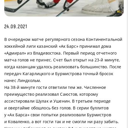
24.09.2021
В очередном матче регулярного сезона Континентальной
хоккейной лиги казанский «Ак Барс» принимал дома
«Адмирал» из Владивостока. Первый период отчетного
матча голов не принес. Счет был открыт на 23-й минуте,
когда казанцам удалось реализовать большинство. После
передач Кагарлицкого и Бурмистрова точный бросок
нанес Линдхольм.
На 38-й минуте гости ответили тем же. Численное
преимущество реализовал Саюстов, которому
ассистировали Шулак и Ушенин. В третьем периоде
и овертайме обошлось без голов. В серии буллитов
у «Ак Барса» свои попытки реализовали Бурмистров
и Коваленко, а вот гости так и не смогли ни разу забить.