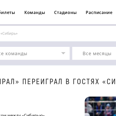
билеты
Команды
Стадионы
Расписание
 «Сибирь»
се команды
Все месяцы
РАЛ» ПЕРЕИГРАЛ В ГОСТЯХ «С
нком между «Сибирью»