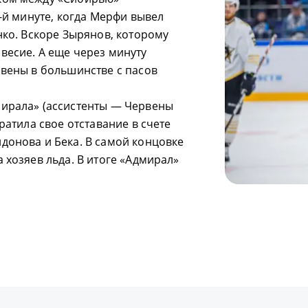
-й минуте, когда Мерфи вывел
нко. Вскоре Зырянов, которому
весие. А еще через минуту
рвены в большинстве с пасов
мирала» (ассистенты — Червены
ратила свое отставание в счете
донова и Бека. В самой концовке
 хозяев льда. В итоге «Адмирал»