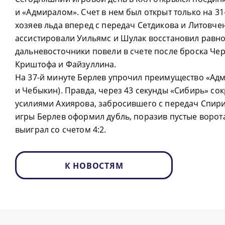
и «Адмиралом». Счет в нем был открыт только на 31
хозяев льда вперед с передач Сетдикова и Литовче
ассистировали Уильямс и Шулак восстановил равно
дальневосточники повели в счете после броска Че
Криштофа и Файзуллина.
На 37-й минуте Берлев упрочил преимущество «Ад
и Чебыкин). Правда, через 43 секунды «Сибирь» сок
усилиями Ахиярова, забросившего с передач Спири
игры Берлев оформил дубль, поразив пустые ворота
выиграл со счетом 4:2.
К НОВОСТЯМ