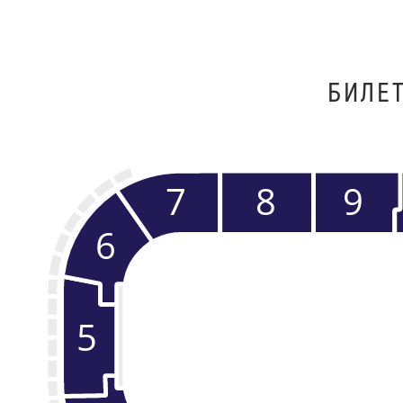
БИЛЕ
8
9
7
6
5