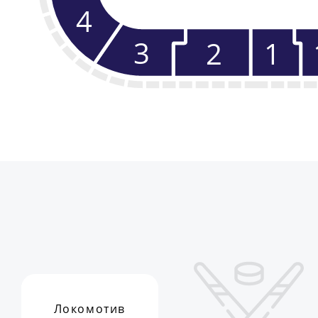
4
3
2
1
Локомотив