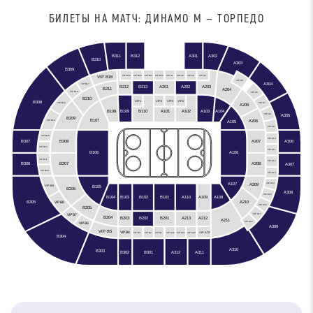
БИЛЕТЫ НА МАТЧ: ДИНАМО М — ТОРПЕДО
B312
B311
A301
A302
B310
A303
B309
VIP B19
VIP B20
VIP B21
VIP B22
VIP A1
VIP A2
VIP A3
VIP A4
VIP B18
VIP A5
A304
VIP B17
A201
A202
B212
A203
B213
B211
A204
VIP B16
VIP A6
B210
VIP3
VIP2
VIP4
VIP1
B308
VIP A7
VIP B15
A205
B108
B109
A103
A104
B110
A101
A102
A305
VIP A8
B209
B107
A206
A105
VIP B14
VIP A9
VIP B13
VIP A10
B307
A306
A207
B208
VIP B12
VIP A11
B106
A106
VIP B11
VIP A12
B306
A208
B207
A307
VIP B10
VIP A13
A107
A209
VIP A14
B105
VIP B9
B206
A308
VIP A15
B102
B104
B103
A110
A109
A108
B101
B305
A210
VIP B8
VIP A16
B205
VIP A17
VIP B7
B204
B203
A212
B201
B202
A213
A211
VIP A18
VIP B6
A309
VIP B5
VIP B4
VIP A19
VIP B3
VIP B2
VIP B1
VIP A22
VIP A21
VIP A20
B304
A310
B303
A312
B301
B302
A311