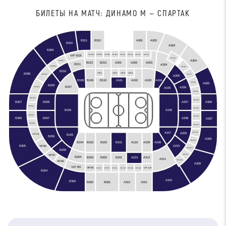
БИЛЕТЫ НА МАТЧ: ДИНАМО М — СПАРТАК
B312
B311
A301
A302
B310
A303
B309
VIP B19
VIP B20
VIP B21
VIP B22
VIP A1
VIP A2
VIP A3
VIP A4
VIP B18
VIP A5
A304
VIP B17
A201
A202
B212
A203
B213
B211
A204
VIP B16
VIP A6
B210
VIP3
VIP2
VIP4
VIP1
B308
VIP A7
VIP B15
A205
B108
B109
A103
A104
B110
A101
A102
A305
VIP A8
B209
B107
A206
A105
VIP B14
VIP A9
VIP B13
VIP A10
B307
A306
A207
B208
VIP B12
VIP A11
B106
A106
VIP B11
VIP A12
B306
A208
B207
A307
VIP B10
VIP A13
A107
A209
VIP A14
B105
VIP B9
B206
A308
VIP A15
B102
B104
B103
A110
A109
A108
B101
B305
A210
VIP B8
VIP A16
B205
VIP A17
VIP B7
B204
B203
A212
B201
B202
A213
A211
VIP A18
VIP B6
A309
VIP B5
VIP B4
VIP A19
VIP B3
VIP B2
VIP B1
VIP A22
VIP A21
VIP A20
B304
A310
B303
A312
B301
B302
A311