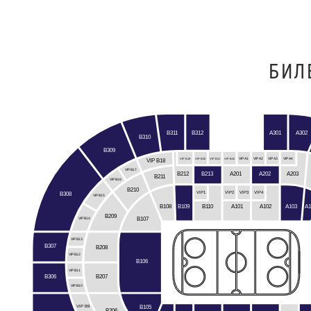
БИЛ
B312
B311
A301
A302
B310
B309
VIP B19
VIP B20
VIP B21
VIP B22
VIP A1
VIP A2
VIP A3
VIP A4
VIP B18
VIP B17
A201
B212
A202
A203
B213
B211
VIP B16
B210
VIP3
VIP1
VIP2
VIP4
B308
VIP B15
B108
B109
B110
A103
A1
A101
A102
B209
B107
VIP B14
VIP B13
B307
B208
VIP B12
B106
VIP B11
B306
B207
VIP B10
B105
VIP B9
B206