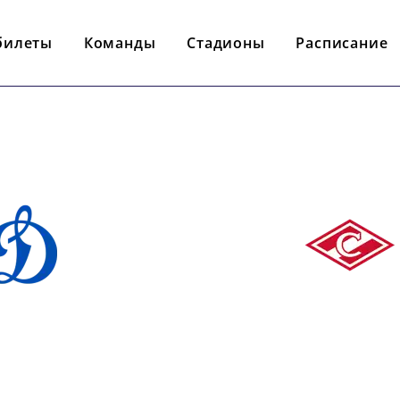
билеты
Команды
Стадионы
Расписание
- : -
НАМО М
СПАРТА