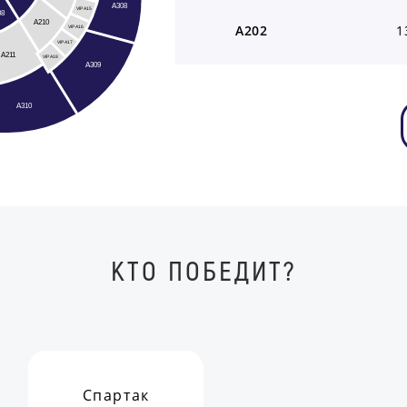
A308
VIP A15
08
A210
A202
1
VIP A16
VIP A17
A211
VIP A18
A309
A310
КТО ПОБЕДИТ?
Спартак