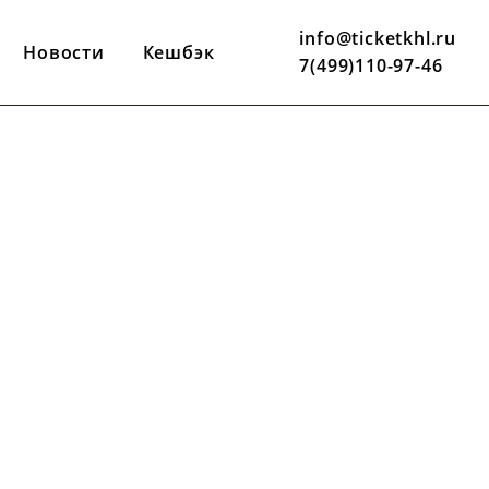
info@ticketkhl.ru
Новости
Кешбэк
7(499)110-97-46
14 НОЯБРЯ
19:30 ПО МСК
ВТБ АРЕНА
К