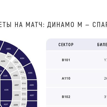
ЕТЫ НА МАТЧ: ДИНАМО М — СПА
СЕКТОР
БИЛ
A303
VIP A5
A304
B101
1
A204
VIP A6
VIP A7
A205
04
A305
VIP A8
A206
A105
A110
2
VIP A9
VIP A10
A306
A207
VIP A11
A106
VIP A12
A208
A307
B102
3
VIP A13
A107
A209
VIP A14