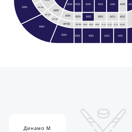
B102
A110
B104
B103
A109
A1
B101
B305
VIP B8
B205
VIP B7
B204
B203
B201
A212
B202
A213
VIP B6
VIP B5
VIP B4
VIP A19
VIP B3
VIP B2
VIP B1
VIP A22
VIP A21
VIP A20
B304
B303
A312
B301
B302
A311
Динамо М