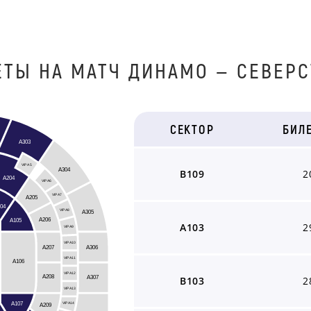
ЕТЫ НА МАТЧ ДИНАМО — СЕВЕРС
СЕКТОР
БИЛ
A303
VIP A5
A304
B109
2
A204
VIP A6
VIP A7
A205
04
A305
VIP A8
A206
A105
A103
2
VIP A9
VIP A10
A306
A207
VIP A11
A106
VIP A12
A208
A307
B103
2
VIP A13
A107
A209
VIP A14