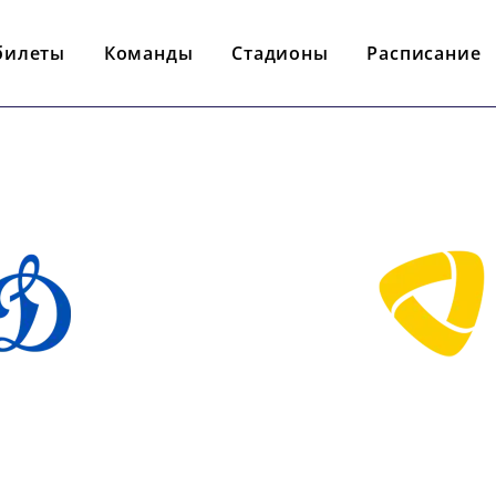
билеты
Команды
Стадионы
Расписание
- : -
НАМО М
СЕВЕРСТА