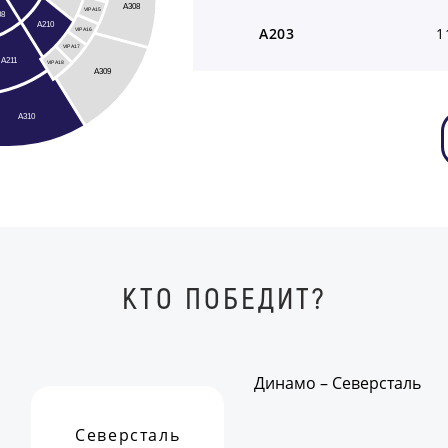
A308
VIP A15
08
A210
A203
1
VIP A16
VIP A17
A211
VIP A18
A309
A310
КТО ПОБЕДИТ?
Динамо – Северсталь
Северсталь