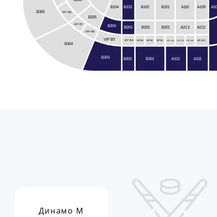
B102
A110
B104
B103
A109
A1
B101
B305
VIP B8
B205
VIP B7
B204
B203
B201
A212
B202
A213
VIP B6
VIP B5
VIP B4
VIP A19
VIP B3
VIP B2
VIP B1
VIP A22
VIP A21
VIP A20
B304
B303
A312
B301
B302
A311
Динамо М