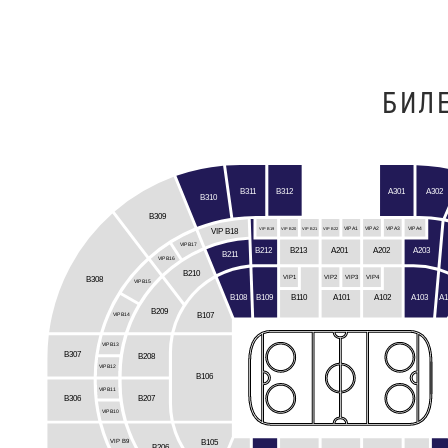
БИЛ
B312
B311
A301
A302
B310
B309
VIP B19
VIP B20
VIP B21
VIP B22
VIP A1
VIP A2
VIP A3
VIP A4
VIP B18
VIP B17
A201
B212
A202
A203
B213
B211
VIP B16
B210
VIP3
VIP1
VIP2
VIP4
B308
VIP B15
B108
B109
B110
A103
A1
A101
A102
B209
B107
VIP B14
VIP B13
B307
B208
VIP B12
B106
VIP B11
B306
B207
VIP B10
B105
VIP B9
B206