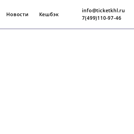
info@ticketkhl.ru
Новости
Кешбэк
7(499)110-97-46
10 МАРТА
19:30 ПО МСК
ВТБ АРЕНА
ЛЬ