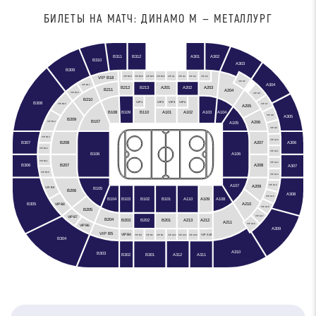
БИЛЕТЫ НА МАТЧ: ДИНАМО М — МЕТАЛЛУРГ
B312
B311
A301
A302
B310
A303
B309
VIP B19
VIP B20
VIP B21
VIP B22
VIP A1
VIP A2
VIP A3
VIP A4
VIP B18
VIP A5
A304
VIP B17
A201
A202
B212
A203
B213
B211
A204
VIP B16
VIP A6
B210
VIP3
VIP2
VIP4
VIP1
B308
VIP A7
VIP B15
A205
B108
B109
A103
A104
B110
A101
A102
A305
VIP A8
B209
B107
A206
A105
VIP B14
VIP A9
VIP B13
VIP A10
B307
A306
A207
B208
VIP B12
VIP A11
B106
A106
VIP B11
VIP A12
B306
A208
B207
A307
VIP B10
VIP A13
A107
A209
VIP A14
B105
VIP B9
B206
A308
VIP A15
B102
B104
B103
A110
A109
A108
B101
B305
A210
VIP B8
VIP A16
B205
VIP A17
VIP B7
B204
B203
A212
B201
B202
A213
A211
VIP A18
VIP B6
A309
VIP B5
VIP B4
VIP A19
VIP B3
VIP B2
VIP B1
VIP A22
VIP A21
VIP A20
B304
A310
B303
A312
B301
B302
A311