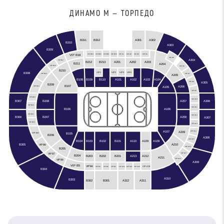
ДИНАМО М — ТОРПЕДО
B312
B311
A301
A302
B310
A303
B309
VIP B19
VIP B20
VIP B21
VIP B22
VIP A1
VIP A2
VIP A3
VIP A4
VIP B18
VIP A5
A304
VIP B17
A201
A202
B212
A203
B213
B211
A204
VIP B16
VIP A6
B210
VIP3
VIP2
VIP4
VIP1
B308
VIP A7
VIP B15
A205
B108
B109
A103
A104
B110
A101
A102
A305
VIP A8
B209
B107
A206
A105
VIP B14
VIP A9
VIP B13
VIP A10
B307
A306
A207
B208
VIP B12
VIP A11
B106
A106
VIP B11
VIP A12
B306
A208
B207
A307
VIP B10
VIP A13
A107
A209
VIP A14
B105
VIP B9
B206
A308
VIP A15
B102
B104
B103
A110
A109
A108
B101
B305
A210
VIP B8
VIP A16
B205
VIP A17
VIP B7
B204
B203
A212
B201
B202
A213
A211
VIP A18
VIP B6
A309
VIP B5
VIP B4
VIP A19
VIP B3
VIP B2
VIP B1
VIP A22
VIP A21
VIP A20
B304
A310
B303
A312
B301
B302
A311