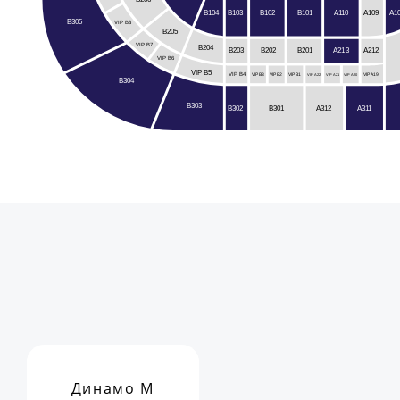
B102
A110
B104
B103
A109
A1
B101
B305
VIP B8
B205
VIP B7
B204
B203
B201
A212
B202
A213
VIP B6
VIP B5
VIP B4
VIP A19
VIP B3
VIP B2
VIP B1
VIP A22
VIP A21
VIP A20
B304
B303
A312
B301
B302
A311
Динамо М