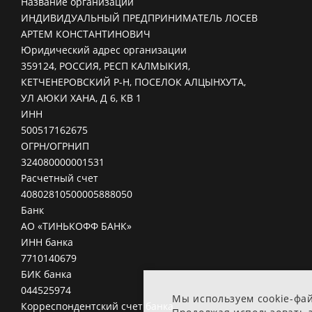
Название организации
ИНДИВИДУАЛЬНЫЙ ПРЕДПРИНИМАТЕЛЬ ЛОСЕВ
АРТЕМ КОНСТАНТИНОВИЧ
Юридический адрес организации
359124, РОССИЯ, РЕСП КАЛМЫКИЯ,
КЕТЧЕНЕРОВСКИЙ Р-Н, ПОСЕЛОК АЛЦЫНХУТА,
УЛ АЮКИ ХАНА, Д 6, КВ 1
ИНН
500517162675
ОГРН/ОГРНИП
324080000001531
Расчетный счет
40802810500005888050
Банк
АО «ТИНЬКОФФ БАНК»
ИНН банка
7710140679
БИК банка
044525974
Мы используем cookie-фа
Корреспондентский счет банка