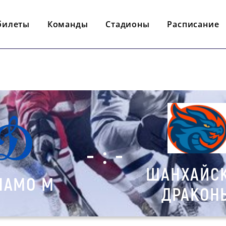
билеты
Команды
Стадионы
Расписание
- : -
ШАНХАЙС
НАМО М
ДРАКОН