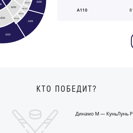
A308
VIP A15
08
A210
A110
8
VIP A16
VIP A17
A211
VIP A18
A309
A310
КТО ПОБЕДИТ?
Динамо М — КуньЛунь Р