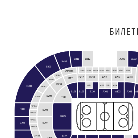
БИЛЕТ
B312
B311
A301
A302
B310
B309
VIP B19
VIP B20
VIP B21
VIP B22
VIP A1
VIP A2
VIP A3
VIP A4
VIP B18
VIP B17
A201
B212
A202
A203
B213
B211
VIP B16
B210
VIP3
VIP1
VIP2
VIP4
B308
VIP B15
B108
B109
B110
A103
A1
A101
A102
B209
B107
VIP B14
VIP B13
B307
B208
VIP B12
B106
VIP B11
B306
B207
VIP B10
B105
VIP B9
B206