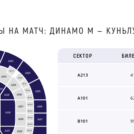
Ы НА МАТЧ: ДИНАМО М — КУНЬЛ
СЕКТОР
БИЛ
A303
VIP A5
A304
A213
4
A204
VIP A6
VIP A7
A205
04
A305
VIP A8
A206
A105
A101
6
VIP A9
VIP A10
A306
A207
VIP A11
A106
VIP A12
A208
A307
B101
9
VIP A13
A107
A209
VIP A14