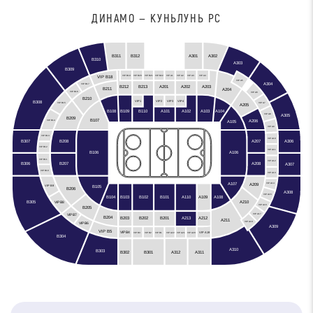
ДИНАМО — КУНЬЛУНЬ РС
B312
B311
A301
A302
B310
A303
B309
VIP B19
VIP B20
VIP B21
VIP B22
VIP A1
VIP A2
VIP A3
VIP A4
VIP B18
VIP A5
A304
VIP B17
A201
A202
B212
A203
B213
B211
A204
VIP B16
VIP A6
B210
VIP3
VIP2
VIP4
VIP1
B308
VIP A7
VIP B15
A205
B108
B109
A103
A104
B110
A101
A102
A305
VIP A8
B209
B107
A206
A105
VIP B14
VIP A9
VIP B13
VIP A10
B307
A306
A207
B208
VIP B12
VIP A11
B106
A106
VIP B11
VIP A12
B306
A208
B207
A307
VIP B10
VIP A13
A107
A209
VIP A14
B105
VIP B9
B206
A308
VIP A15
B102
B104
B103
A110
A109
A108
B101
B305
A210
VIP B8
VIP A16
B205
VIP A17
VIP B7
B204
B203
A212
B201
B202
A213
A211
VIP A18
VIP B6
A309
VIP B5
VIP B4
VIP A19
VIP B3
VIP B2
VIP B1
VIP A22
VIP A21
VIP A20
B304
A310
B303
A312
B301
B302
A311