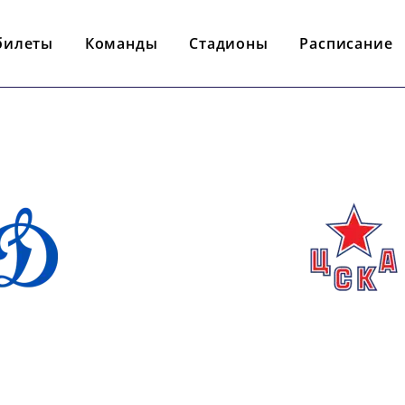
билеты
Команды
Стадионы
Расписание
- : -
НАМО М
ЦСКА