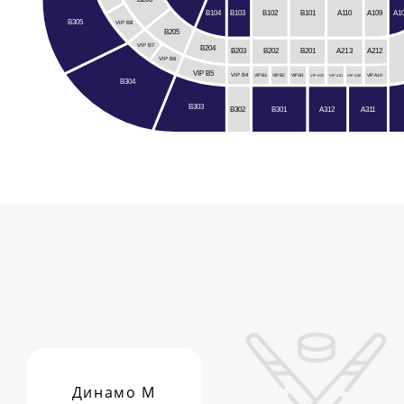
B102
A110
B104
B103
A109
A1
B101
B305
VIP B8
B205
VIP B7
B204
B203
B201
A212
B202
A213
VIP B6
VIP B5
VIP B4
VIP A19
VIP B3
VIP B2
VIP B1
VIP A22
VIP A21
VIP A20
B304
B303
A312
B301
B302
A311
Динамо М