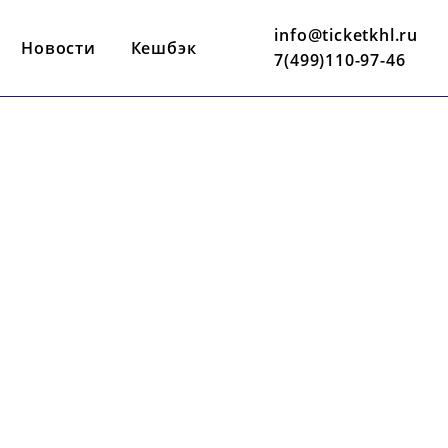
info@ticketkhl.ru
Новости
Кешбэк
7(499)110-97-46
12 ФЕВРАЛЯ
17:00 ПО МСК
ВТБ АРЕНА