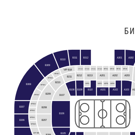
БИ
B312
B311
A301
A302
B310
B309
VIP B19
VIP B20
VIP B21
VIP B22
VIP A1
VIP A2
VIP A3
VIP A4
VIP B18
VIP B17
A201
B212
A202
A203
B213
B211
VIP B16
B210
VIP3
VIP1
VIP2
VIP4
B308
VIP B15
B108
B109
B110
A103
A1
A101
A102
B209
B107
VIP B14
VIP B13
B307
B208
VIP B12
B106
VIP B11
B306
B207
VIP B10
B105
VIP B9
B206