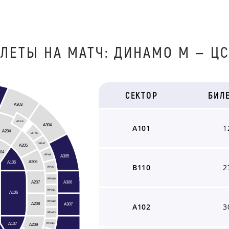
ЛЕТЫ НА МАТЧ: ДИНАМО М — Ц
СЕКТОР
БИЛ
A303
VIP A5
A304
A101
1
A204
VIP A6
VIP A7
A205
04
A305
VIP A8
A206
A105
B110
2
VIP A9
VIP A10
A306
A207
VIP A11
A106
VIP A12
A208
A307
A102
3
VIP A13
A107
A209
VIP A14