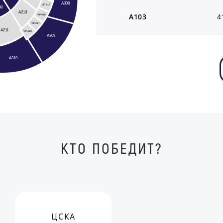
A308
VIP A15
08
A210
A103
4
VIP A16
VIP A17
A211
VIP A18
A309
A310
КТО ПОБЕДИТ?
ЦСКА