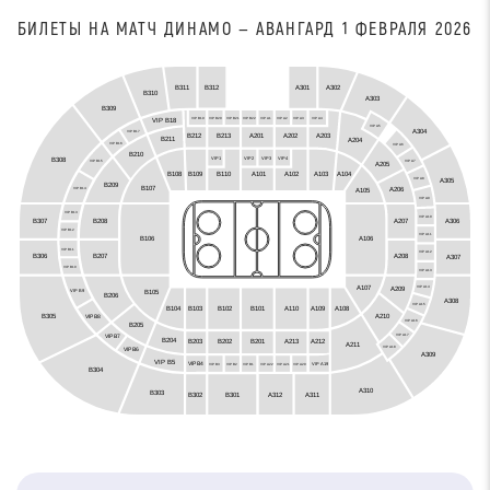
БИЛЕТЫ НА МАТЧ ДИНАМО — АВАНГАРД 1 ФЕВРАЛЯ 2026
B312
B311
A301
A302
B310
A303
B309
VIP B19
VIP B20
VIP B21
VIP B22
VIP A1
VIP A2
VIP A3
VIP A4
VIP B18
VIP A5
A304
VIP B17
A201
A202
B212
A203
B213
B211
A204
VIP B16
VIP A6
B210
VIP3
VIP2
VIP4
VIP1
B308
VIP A7
VIP B15
A205
B108
B109
A103
A104
B110
A101
A102
A305
VIP A8
B209
B107
A206
A105
VIP B14
VIP A9
VIP B13
VIP A10
B307
A306
A207
B208
VIP B12
VIP A11
B106
A106
VIP B11
VIP A12
B306
A208
B207
A307
VIP B10
VIP A13
A107
A209
VIP A14
B105
VIP B9
B206
A308
VIP A15
B102
B104
B103
A110
A109
A108
B101
B305
A210
VIP B8
VIP A16
B205
VIP A17
VIP B7
B204
B203
A212
B201
B202
A213
A211
VIP A18
VIP B6
A309
VIP B5
VIP B4
VIP A19
VIP B3
VIP B2
VIP B1
VIP A22
VIP A21
VIP A20
B304
A310
B303
A312
B301
B302
A311