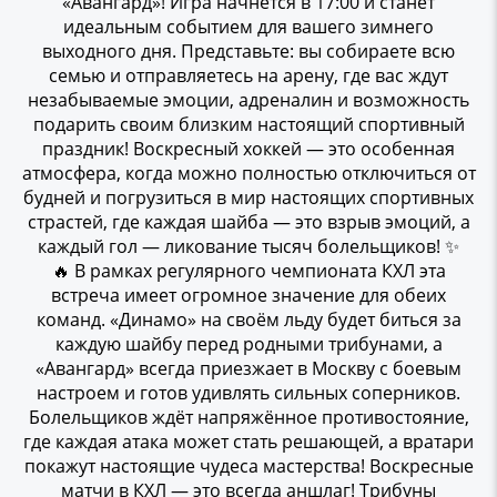
«Авангард»! Игра начнётся в 17:00 и станет
идеальным событием для вашего зимнего
выходного дня. Представьте: вы собираете всю
семью и отправляетесь на арену, где вас ждут
незабываемые эмоции, адреналин и возможность
подарить своим близким настоящий спортивный
праздник! Воскресный хоккей — это особенная
атмосфера, когда можно полностью отключиться от
будней и погрузиться в мир настоящих спортивных
страстей, где каждая шайба — это взрыв эмоций, а
каждый гол — ликование тысяч болельщиков! ✨
🔥 В рамках регулярного чемпионата КХЛ эта
встреча имеет огромное значение для обеих
команд. «Динамо» на своём льду будет биться за
каждую шайбу перед родными трибунами, а
«Авангард» всегда приезжает в Москву с боевым
настроем и готов удивлять сильных соперников.
Болельщиков ждёт напряжённое противостояние,
где каждая атака может стать решающей, а вратари
покажут настоящие чудеса мастерства! Воскресные
матчи в КХЛ — это всегда аншлаг! Трибуны