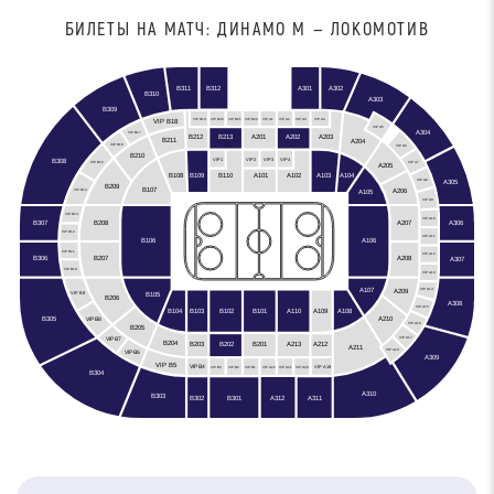
БИЛЕТЫ НА МАТЧ: ДИНАМО М — ЛОКОМОТИВ
B312
B311
A301
A302
B310
A303
B309
VIP B19
VIP B20
VIP B21
VIP B22
VIP A1
VIP A2
VIP A3
VIP A4
VIP B18
VIP A5
A304
VIP B17
A201
A202
B212
A203
B213
B211
A204
VIP B16
VIP A6
B210
VIP3
VIP2
VIP4
VIP1
B308
VIP A7
VIP B15
A205
B108
B109
A103
A104
B110
A101
A102
A305
VIP A8
B209
B107
A206
A105
VIP B14
VIP A9
VIP B13
VIP A10
B307
A306
A207
B208
VIP B12
VIP A11
B106
A106
VIP B11
VIP A12
B306
A208
B207
A307
VIP B10
VIP A13
A107
A209
VIP A14
B105
VIP B9
B206
A308
VIP A15
B102
B104
B103
A110
A109
A108
B101
B305
A210
VIP B8
VIP A16
B205
VIP A17
VIP B7
B204
B203
A212
B201
B202
A213
A211
VIP A18
VIP B6
A309
VIP B5
VIP B4
VIP A19
VIP B3
VIP B2
VIP B1
VIP A22
VIP A21
VIP A20
B304
A310
B303
A312
B301
B302
A311