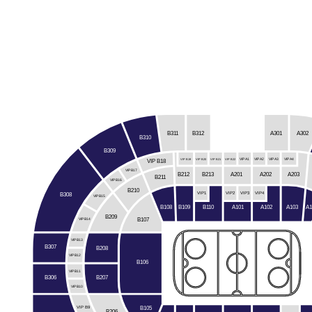
B312
B311
A301
A302
B310
B309
VIP B19
VIP B20
VIP B21
VIP B22
VIP A1
VIP A2
VIP A3
VIP A4
VIP B18
VIP B17
A201
B212
A202
A203
B213
B211
VIP B16
B210
VIP3
VIP1
VIP2
VIP4
B308
VIP B15
B108
B109
B110
A103
A1
A101
A102
B209
B107
VIP B14
VIP B13
B307
B208
VIP B12
B106
VIP B11
B306
B207
VIP B10
B105
VIP B9
B206