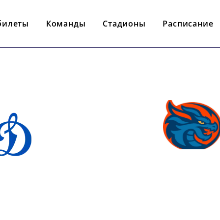
билеты
Команды
Стадионы
Расписание
- : -
ШАНХАЙС
НАМО М
ДРАКОН