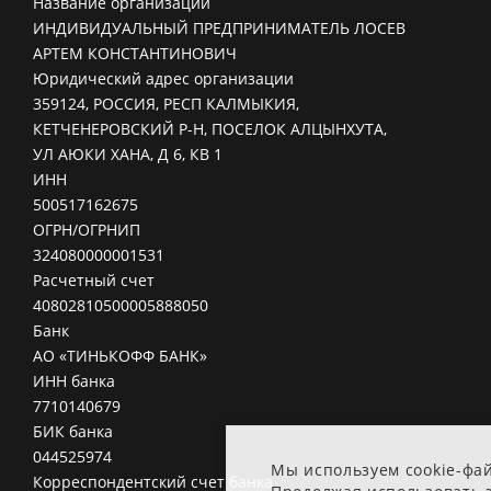
Название организации
ИНДИВИДУАЛЬНЫЙ ПРЕДПРИНИМАТЕЛЬ ЛОСЕВ
АРТЕМ КОНСТАНТИНОВИЧ
Юридический адрес организации
359124, РОССИЯ, РЕСП КАЛМЫКИЯ,
КЕТЧЕНЕРОВСКИЙ Р-Н, ПОСЕЛОК АЛЦЫНХУТА,
УЛ АЮКИ ХАНА, Д 6, КВ 1
ИНН
500517162675
ОГРН/ОГРНИП
324080000001531
Расчетный счет
40802810500005888050
Банк
АО «ТИНЬКОФФ БАНК»
ИНН банка
7710140679
БИК банка
044525974
Мы используем cookie-фа
Корреспондентский счет банка