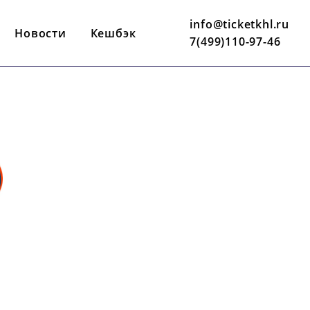
info@ticketkhl.ru
Новости
Кешбэк
7(499)110-97-46
24 СЕНТЯБРЯ
19:00 ПО МСК
КИЕ
ВТБ АРЕНА
Ы