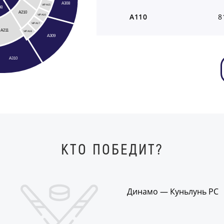
A308
VIP A15
08
A210
A110
8
VIP A16
VIP A17
A211
VIP A18
A309
A310
КТО ПОБЕДИТ?
Динамо — Куньлунь РС