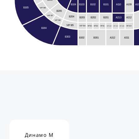
B102
A110
B104
B103
A109
A1
B101
B305
VIP B8
B205
VIP B7
B204
B203
B201
A212
B202
A213
VIP B6
VIP B5
VIP B4
VIP A19
VIP B3
VIP B2
VIP B1
VIP A22
VIP A21
VIP A20
B304
B303
A312
B301
B302
A311
Динамо М