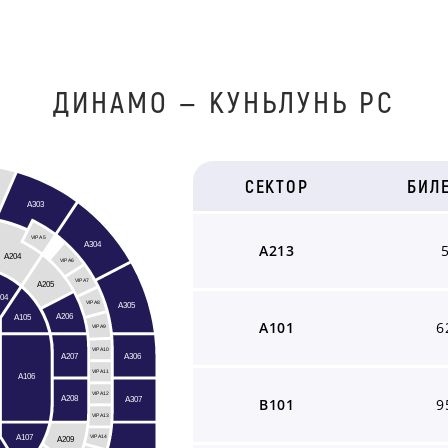
ДИНАМО — КУНЬЛУНЬ РС
СЕКТОР
БИЛ
A303
VIP A5
A304
A213
A204
VIP A6
VIP A7
A205
04
A305
VIP A8
A206
A105
A101
6
VIP A9
VIP A10
A306
A207
VIP A11
A106
VIP A12
A208
A307
B101
9
VIP A13
A107
A209
VIP A14