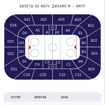
БИЛЕТЫ НА МАТЧ: ДИНАМО М — АМУР
A21
A23
A22
A24
D24
B21
A0
A1
A4
A3
A2
D4
B1
B22
D23
D3
B2
D2
B3
B23
D22
D1
B4
C3
C2
C4
C1
C0
D21
B24
C23
C21
C24
C22
СЕКТОР
БИЛЕТОВ
ЦЕНЫ