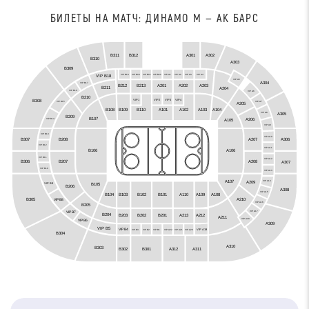
БИЛЕТЫ НА МАТЧ: ДИНАМО М — АК БАРС
B312
B311
A301
A302
B310
A303
B309
VIP B19
VIP B20
VIP B21
VIP B22
VIP A1
VIP A2
VIP A3
VIP A4
VIP B18
VIP A5
A304
VIP B17
A201
A202
B212
A203
B213
B211
A204
VIP B16
VIP A6
B210
VIP3
VIP2
VIP4
VIP1
B308
VIP A7
VIP B15
A205
B108
B109
A103
A104
B110
A101
A102
A305
VIP A8
B209
B107
A206
A105
VIP B14
VIP A9
VIP B13
VIP A10
B307
A306
A207
B208
VIP B12
VIP A11
B106
A106
VIP B11
VIP A12
B306
A208
B207
A307
VIP B10
VIP A13
A107
A209
VIP A14
B105
VIP B9
B206
A308
VIP A15
B102
B104
B103
A110
A109
A108
B101
B305
A210
VIP B8
VIP A16
B205
VIP A17
VIP B7
B204
B203
A212
B201
B202
A213
A211
VIP A18
VIP B6
A309
VIP B5
VIP B4
VIP A19
VIP B3
VIP B2
VIP B1
VIP A22
VIP A21
VIP A20
B304
A310
B303
A312
B301
B302
A311