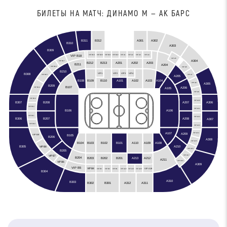
БИЛЕТЫ НА МАТЧ: ДИНАМО М — АК БАРС
B312
B311
A301
A302
B310
A303
B309
VIP B19
VIP B20
VIP B21
VIP B22
VIP A1
VIP A2
VIP A3
VIP A4
VIP B18
VIP A5
A304
VIP B17
A201
A202
B212
A203
B213
B211
A204
VIP B16
VIP A6
B210
VIP3
VIP2
VIP4
VIP1
B308
VIP A7
VIP B15
A205
B108
B109
A103
A104
B110
A101
A102
A305
VIP A8
B209
B107
A206
A105
VIP B14
VIP A9
VIP B13
VIP A10
B307
A306
A207
B208
VIP B12
VIP A11
B106
A106
VIP B11
VIP A12
B306
A208
B207
A307
VIP B10
VIP A13
A107
A209
VIP A14
B105
VIP B9
B206
A308
VIP A15
B102
B104
B103
A110
A109
A108
B101
B305
A210
VIP B8
VIP A16
B205
VIP A17
VIP B7
B204
B203
A212
B201
B202
A213
A211
VIP A18
VIP B6
A309
VIP B5
VIP B4
VIP A19
VIP B3
VIP B2
VIP B1
VIP A22
VIP A21
VIP A20
B304
A310
B303
A312
B301
B302
A311