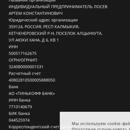
ИНДИВИДУАЛЬНЫЙ ПРЕДПРИНИМАТЕЛЬ ЛОСЕВ
АРТЕМ КОНСТАНТИНОВИЧ
Юридический адрес организации
359124, РОССИЯ, РЕСП КАЛМЫКИЯ,
КЕТЧЕНЕРОВСКИЙ Р-Н, ПОСЕЛОК АЛЦЫНХУТА,
УЛ АЮКИ ХАНА, Д 6, КВ 1
ИНН
500517162675
ОГРН/ОГРНИП
324080000001531
Расчетный счет
40802810500005888050
Банк
АО «ТИНЬКОФФ БАНК»
ИНН банка
7710140679
БИК банка
044525974
Мы используем cookie-фа
Корреспондентский счет банка
Продолжая использовать э