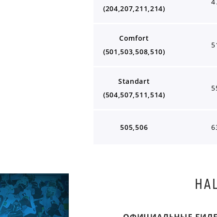
4
(204,207,211,214)
Comfort
5
(501,503,508,510)
Standart
5
(504,507,511,514)
505,506
6
НА