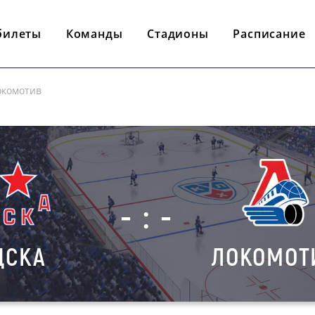
билеты
Команды
Стадионы
Расписание
окомотив
- : -
ЦСКА
ЛОКОМОТ