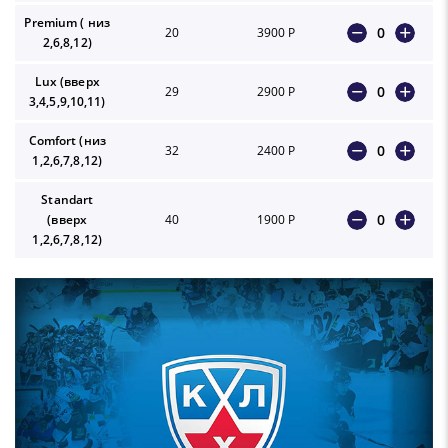
Premium ( низ
0
20
3900 Р
2,6,8,12)
Lux (вверх
0
29
2900 Р
3,4,5,9,10,11)
Comfort (низ
0
32
2400 Р
1,2,6,7,8,12)
Standart
0
(вверх
40
1900 Р
1,2,6,7,8,12)