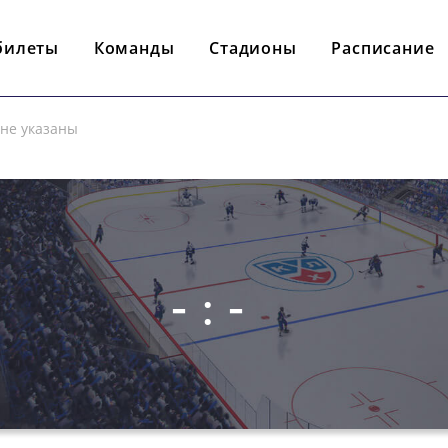
билеты
Команды
Стадионы
Расписание
 не указаны
- : -