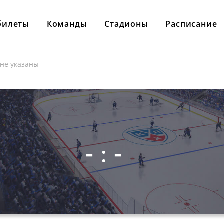
билеты
Команды
Стадионы
Расписание
 не указаны
- : -