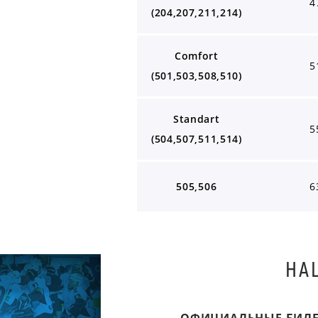
4
(204,207,211,214)
Comfort
5
(501,503,508,510)
Standart
5
(504,507,511,514)
505,506
6
НА