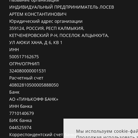
ИНДИВИДУАЛЬНЫЙ ПРЕДПРИНИМАТЕЛЬ ЛОСЕВ
АРТЕМ КОНСТАНТИНОВИЧ
Юридический адрес организации
359124, РОССИЯ, РЕСП КАЛМЫКИЯ,
КЕТЧЕНЕРОВСКИЙ Р-Н, ПОСЕЛОК АЛЦЫНХУТА,
УЛ АЮКИ ХАНА, Д 6, КВ 1
ИНН
500517162675
ОГРН/ОГРНИП
324080000001531
Расчетный счет
40802810500005888050
Банк
АО «ТИНЬКОФФ БАНК»
ИНН банка
7710140679
БИК банка
044525974
Мы используем cookie-фа
Корреспондентский счет банка
Продолжая использовать э