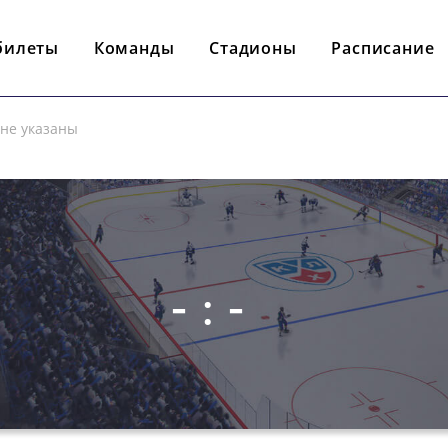
билеты
Команды
Стадионы
Расписание
 не указаны
- : -