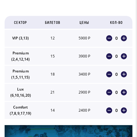
СЕКТОР
БИЛЕТОВ
ЦЕНЫ
КОЛ-ВО
0
VIP (3,13)
12
5900 Р
Premium
0
15
3900 Р
(2,4,12,14)
Premium
0
18
3400 Р
(1,5,11,15)
Lux
0
21
2900 Р
(6,10,16,20)
Comfort
0
14
2400 Р
(7,8,9,17,19)